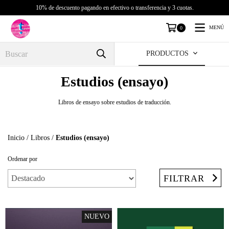
10% de descuento pagando en efectivo o transferencia y 3 cuotas.
MENÚ
0
PRODUCTOS
Estudios (ensayo)
Libros de ensayo sobre estudios de traducción.
Inicio
/
Libros
/
Estudios (ensayo)
Ordenar por
FILTRAR
NUEVO